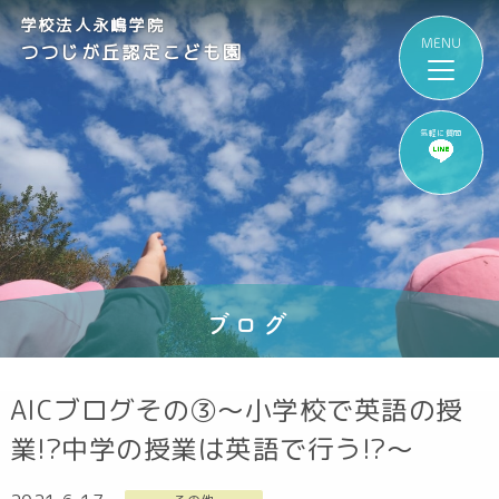
学校法人永嶋学院
つつじが丘認定こども園
気軽に質問
ブログ
AICブログその③～小学校で英語の授
業!?中学の授業は英語で行う!?～