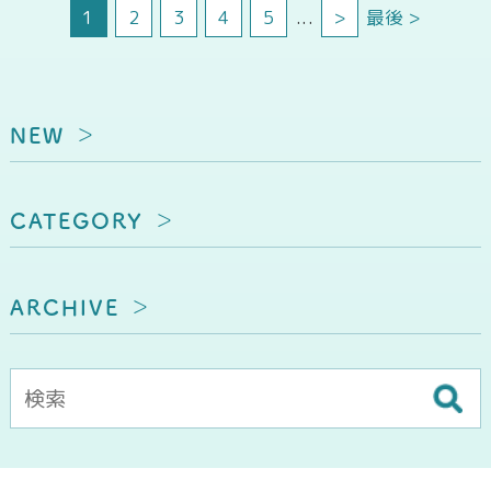
1
2
3
4
5
...
>
最後 >
NEW
CATEGORY
ARCHIVE