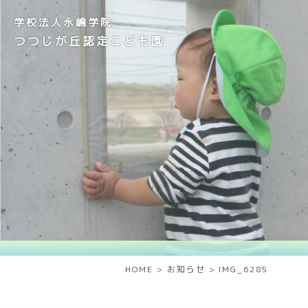
学校法人永嶋学院
つつじが丘認定こども園
HOME
>
お知らせ
>
IMG_6285