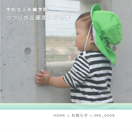
学校法人永嶋学院
つつじが丘認定こども園
HOME
>
お知らせ
>
IMG_0006