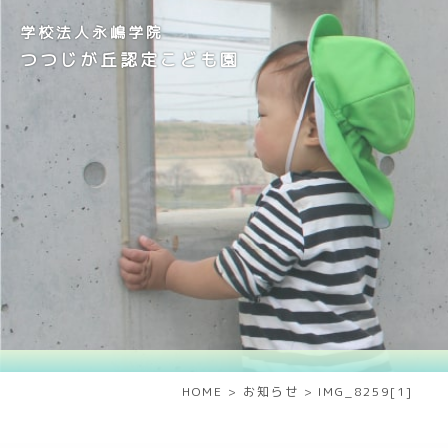
学校法人永嶋学院
つつじが丘認定こども園
HOME
>
お知らせ
>
IMG_8259[1]