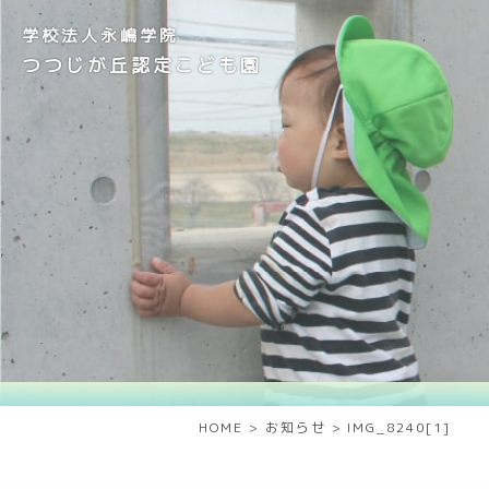
学校法人永嶋学院
つつじが丘認定こども園
HOME
>
お知らせ
>
IMG_8240[1]