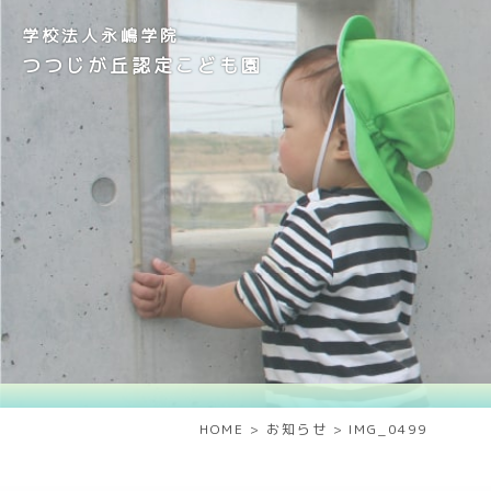
学校法人永嶋学院
つつじが丘認定こども園
HOME
>
お知らせ
>
IMG_0499