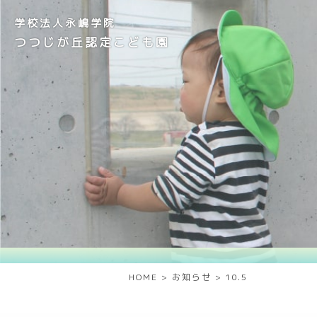
学校法人永嶋学院
つつじが丘認定こども園
HOME
>
お知らせ
>
10.5