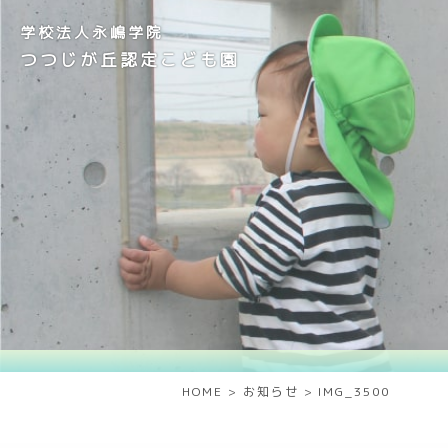
学校法人永嶋学院
つつじが丘認定こども園
HOME
>
お知らせ
>
IMG_3500