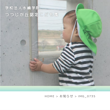
学校法人永嶋学院
つつじが丘認定こども園
HOME
>
お知らせ
>
IMG_0735