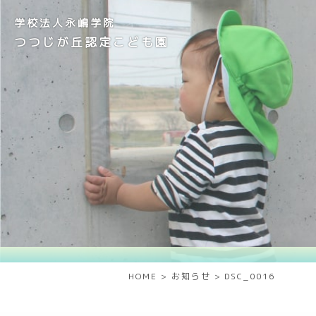
学校法人永嶋学院
つつじが丘認定こども園
HOME
>
お知らせ
>
DSC_0016