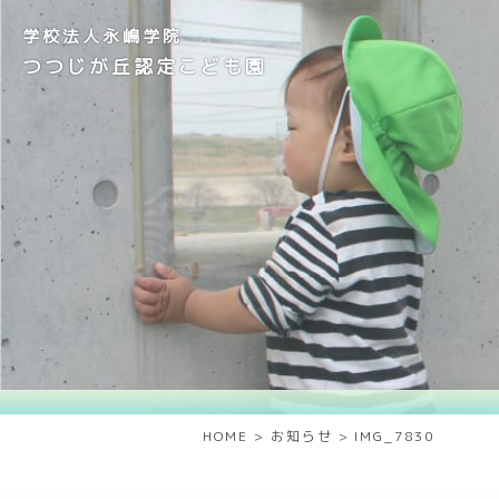
学校法人永嶋学院
つつじが丘認定こども園
HOME
>
お知らせ
>
IMG_7830