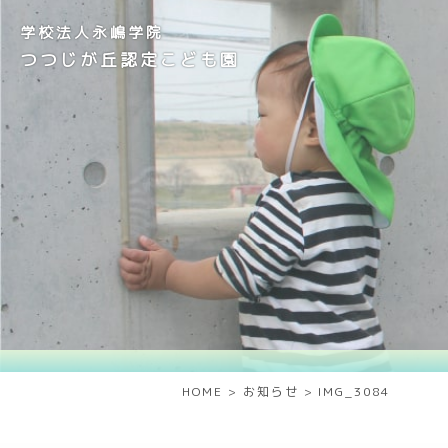
学校法人永嶋学院
つつじが丘認定こども園
HOME
>
お知らせ
>
IMG_3084