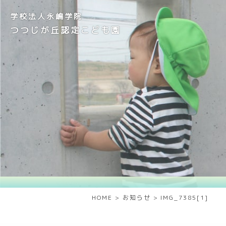
学校法人永嶋学院
つつじが丘認定こども園
HOME
>
お知らせ
>
IMG_7385[1]