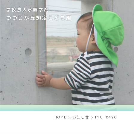
学校法人永嶋学院
つつじが丘認定こども園
HOME
>
お知らせ
>
IMG_0496