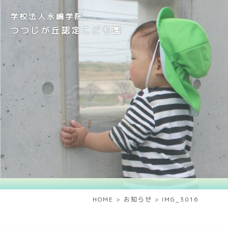
学校法人永嶋学院
つつじが丘認定こども園
HOME
>
お知らせ
>
IMG_3016