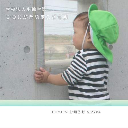
学校法人永嶋学院
つつじが丘認定こども園
HOME
>
お知らせ
>
2764