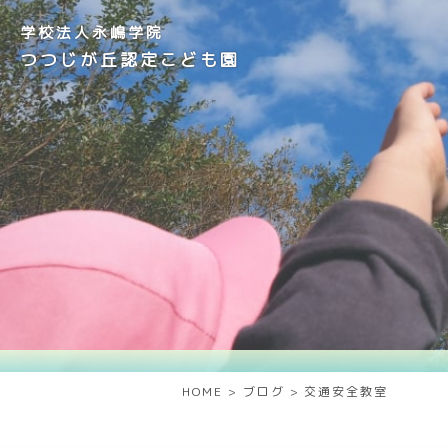
学校法人永嶋学院
つつじが丘認定こども園
HOME
>
ブログ
>
交通安全教室