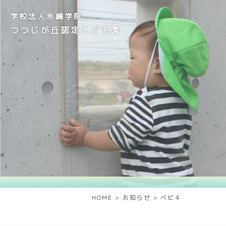
学校法人永嶋学院
つつじが丘認定こども園
HOME
>
お知らせ
>
ベビ４