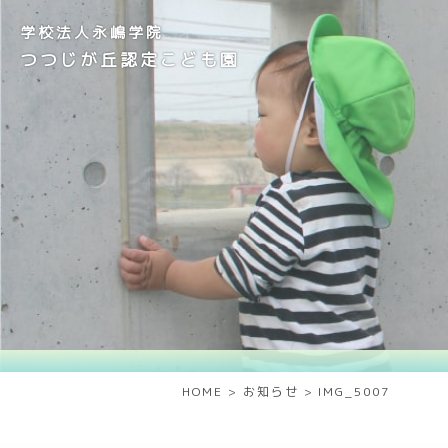
学校法人永嶋学院
つつじが丘認定こども園
HOME
>
お知らせ
>
IMG_5007