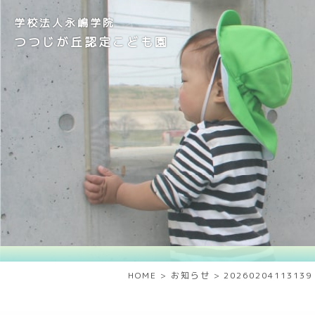
学校法人永嶋学院
つつじが丘認定こども園
HOME
>
お知らせ
>
20260204113139