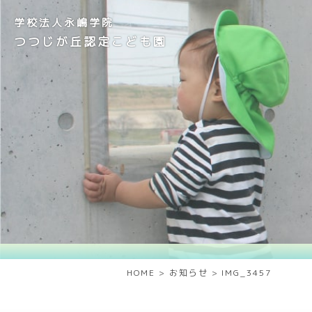
学校法人永嶋学院
つつじが丘認定こども園
HOME
>
お知らせ
>
IMG_3457