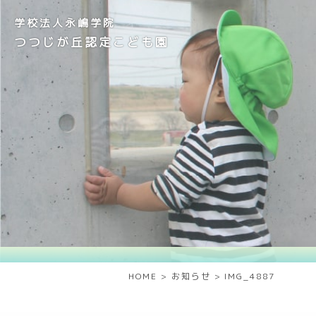
学校法人永嶋学院
つつじが丘認定こども園
HOME
>
お知らせ
>
IMG_4887