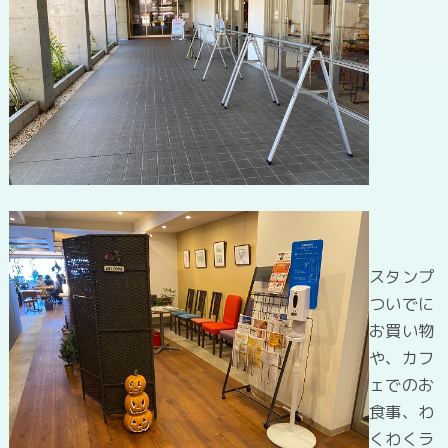
スタンプ
ついでに
お買い物
や、カフ
ェでのお
食事、わ
くわくラ