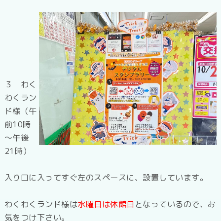
３ わく
わくラン
ド様（午
前10時
～午後
21時）
入り口に入ってすぐ左のスペースに、設置しています。
わくわくランド様は
水曜日は休館日
となっているので、お
気をつけ下さい。