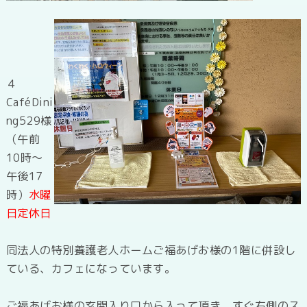
４
CaféDini
ng529様
（午前
10時～
午後17
時）
水曜
日定休
日
同法人の特別養護老人ホームご福あげお様の1階に併設し
ている、カフェになっています。
ご福あげお様の玄関入り口から入って頂き、すぐ右側のス