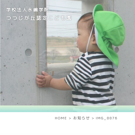
学校法人永嶋学院
つつじが丘認定こども園
HOME
>
お知らせ
>
IMG_8876